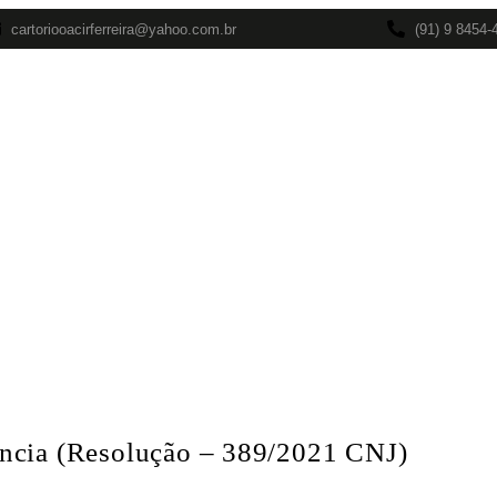
cartoriooacirferreira@yahoo.com.br
(91) 9 8454-
rviços
Política de Privacidade
Transparência
ESULTADO
ncia (Resolução – 389/2021 CNJ)