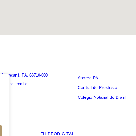
Links Utéis
 - Maracanã, PA, 68710-000
Anoreg PA
ra@yahoo.com.br
Central de Prostesto
Colégio Notarial do Brasil
s os direitos reservados ao Cartório de Maracanã.
Feito com ❤️ pela
FH PRODIGITAL
.