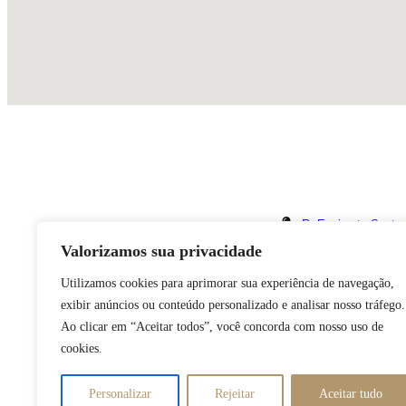
Contatos
R. Espiranto Santo
Valorizamos sua privacidade
cartoriooacirferrei
(91) 9 8454-4961
Utilizamos cookies para aprimorar sua experiência de navegação,
exibir anúncios ou conteúdo personalizado e analisar nosso tráfego.
Ao clicar em “Aceitar todos”, você concorda com nosso uso de
cookies.
© 2023 Todo
Personalizar
Rejeitar
Aceitar tudo