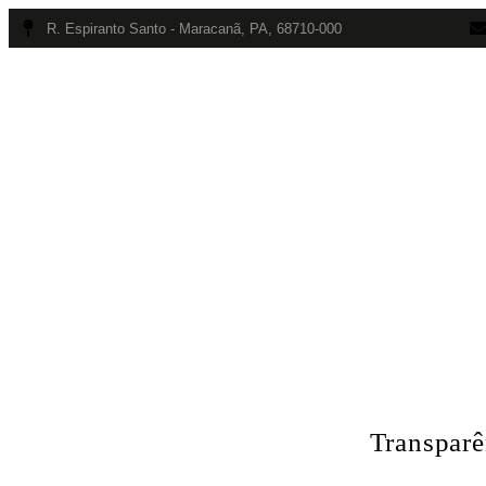
R. Espiranto Santo - Maracanã, PA, 68710-000
Início
Se
R
Transparê